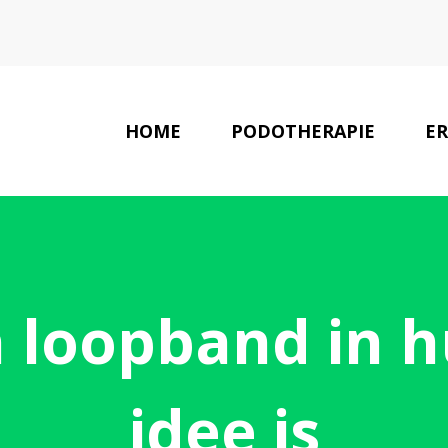
HOME
PODOTHERAPIE
E
LAATSTE NIEUWS
loopband in hu
idee is