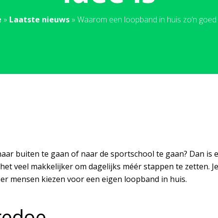
e
»
Laatste nieuws
»
Waarom een loopband in huis zo’n goed 
 naar buiten te gaan of naar de sportschool te gaan? Dan is
et veel makkelijker om dagelijks méér stappen te zetten. Je
eer mensen kiezen voor een eigen loopband in huis.
gedoe